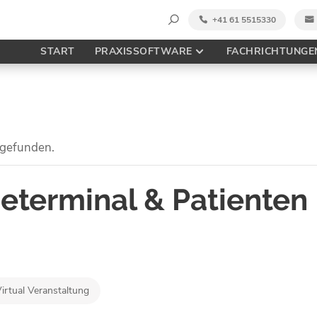
Suche
+41 61 5515330
nach:
START
PRAXISSOFTWARE
FACHRICHTUNGE
tgefunden.
terminal & Patienten 
irtual Veranstaltung